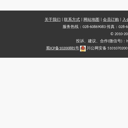
关于我们
|
联系方式
|
网站地图
|
会员订购
|
入
服务热线：028-60869083 传真：028-6
© 2010
投诉、建议、合作(微信号)：haiy-
蜀ICP备10200885号
川公网安备 5101070200