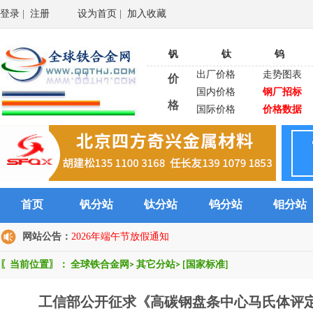
登录
|
注册
设为首页
|
加入收藏
钒
钛
钨
出厂价格
走势图表
价
国内价格
钢厂招标
格
国际价格
价格数据
首页
钒分站
钛分站
钨分站
钼分站
网站公告：
2026年端午节放假通知
〖当前位置〗：
全球铁合金网
>
其它分站
>
[国家标准]
工信部公开征求《高碳钢盘条中心马氏体评