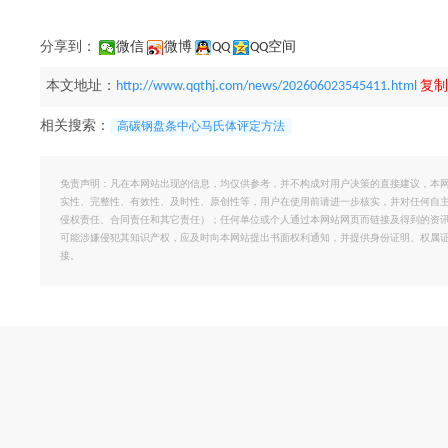
分享到：
微信
微博
QQ
QQ空间
本文地址：
http://www.qqthj.com/news/202606023545411.html
复制
相关搜索：
高碳钢盘条中心马氏体评定方法
免责声明：凡在本网站出现的信息，均仅供参考，并不构成对用户决策的直接建议，本
实性、完整性、有效性、及时性、原创性等，用户在使用前请进一步核实，并对任何自
侵权责任、合同责任和其它责任）；任何单位或个人通过本网站网页而链接及得到的资
可能涉嫌侵犯其知识产权，应及时向本网站提出书面权利通知，并提供身份证明、权属
接。